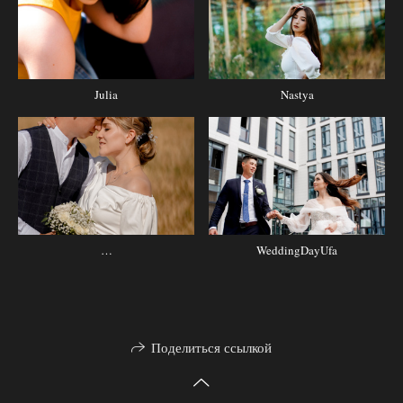
Julia
Nastya
…
WeddingDayUfa
Поделиться ссылкой