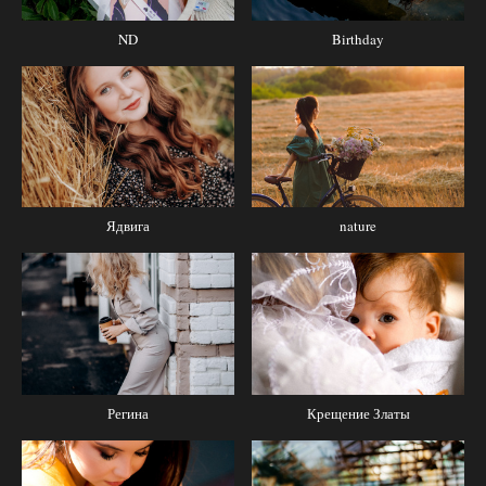
ND
Birthday
Ядвига
nature
Регина
Крещение Златы