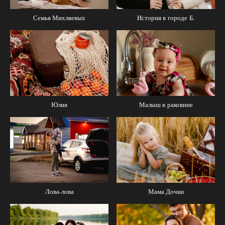
Семья Михляевых
История в городе Б.
Юлия
Малыш в раковине
Мама Дочки
Лова-лова