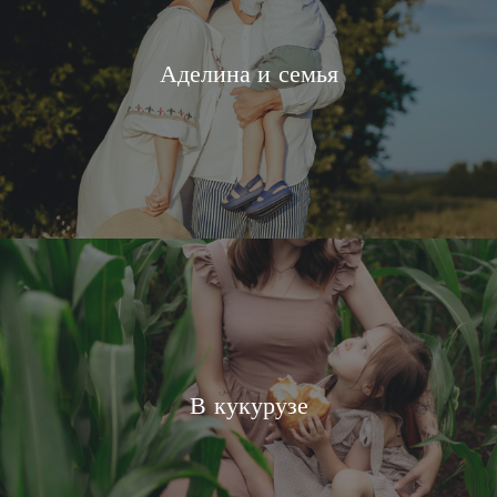
Аделина и семья
В кукурузе