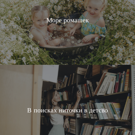
Море ромашек
В поисках ниточки в детсво